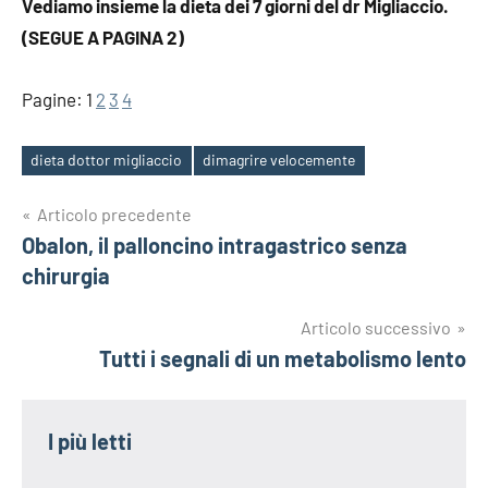
Vediamo insieme la dieta dei 7 giorni del dr Migliaccio.
(SEGUE A PAGINA 2)
Pagine:
1
2
3
4
dieta dottor migliaccio
dimagrire velocemente
Tag
Navigazione
Articolo precedente
Obalon, il palloncino intragastrico senza
articoli
chirurgia
Articolo successivo
Tutti i segnali di un metabolismo lento
I più letti