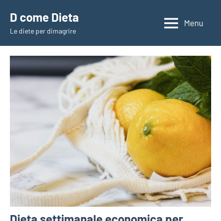
Vai
D come Dieta
al
Menu
Le diete per dimagrire
contenuto
Dieta settimanale economica per