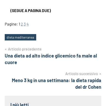
(SEGUE A PAGINA DUE)
Pagine:
1
2
3
4
dieta mediterranea
Tag
Navigazione
Articolo precedente
Una dieta ad alto indice glicemico fa male al
articoli
cuore
Articolo successivo
Meno 3 kg in una settimana: la dieta rapida
del dr Cohen
I più letti