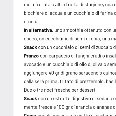
mela frullata o altra frutta di stagione, una
bicchiere di acqua e un cucchiaio di farina 
cruda.
In alternativa,
uno smoothie ottenuto con un
cocco, un cucchiaino di semi di chia, una man
Snack
con un cucchiaio di semi di zucca o di 
Pranzo
con carpaccio di funghi crudi o insa
avocado e un cucchiaio di olio di oliva o sem
aggiungere 40 gr di grano saraceno o quinoa 
dalla sera prima, tritato di prezzemolo, basi
Due o tre noci fresche per dessert.
Snack
con un estratto digestivo di sedano o
menta fresca e 100 gr di arancia o ananas o f
Cena:
per gli onnivori, un piatto di sashimi