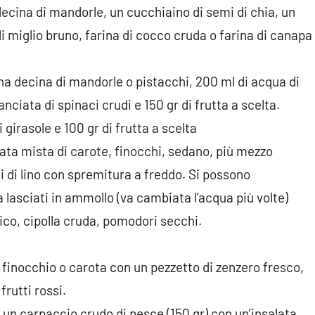
 decina di mandorle, un cucchiaino di semi di chia, un
di miglio bruno, farina di cocco cruda o farina di canapa
a decina di mandorle o pistacchi, 200 ml di acqua di
ciata di spinaci crudi e 150 gr di frutta a scelta.
girasole e 100 gr di frutta a scelta
lata mista di carote, finocchi, sedano, più mezzo
i di lino con spremitura a freddo. Si possono
lasciati in ammollo (va cambiata l’acqua più volte)
lico, cipolla cruda, pomodori secchi.
 finocchio o carota con un pezzetto di zenzero fresco,
rutti rossi.
 o un carpaccio crudo di pesce (150 gr) con un’insalata