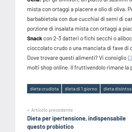
mista con ortaggi a piacere e olio di oliva. P
barbabietola con due cucchiai di semi di ca
porzione di insalata mista con ortaggi a piace
Snack
con 2-3 datteri o fichi secchi o alibo
cioccolato crudo o una manciata di fave di 
Dove trovare questi alimenti? Vi consiglio
C
molti shop online. Il fruttivendolo rimane la
dieta crudista
dieta di 1 giorno
dieta disinto
Tag
Navigazione
Articolo precedente
Dieta per ipertensione, indispensabile
articoli
questo probiotico