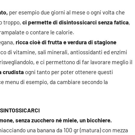
nto,
per esempio due giorni al mese o ogni volta che
o troppo,
ci permette di disintossicarci senza fatica
,
rampalate o contare le calorie.
egana,
ricca cioè di frutta e verdura di stagione
rico di vitamine, sali minerali, antiossidanti ed enzimi
 risvegliandolo, e ci permettono di far lavorare meglio il
a crudista
ogni tanto per poter ottenere questi
ce menu di esempio, da cambiare secondo la
ISINTOSSICARCI
mone, senza zucchero né miele, un bicchiere.
chiacciando una banana da 100 gr (matura) con mezza