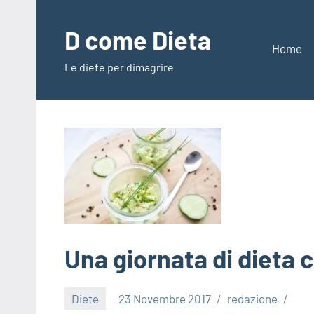
Vai
al
D come Dieta
contenuto
Home
Le diete per dimagrire
Una giornata di dieta c
Diete
23 Novembre 2017
redazione