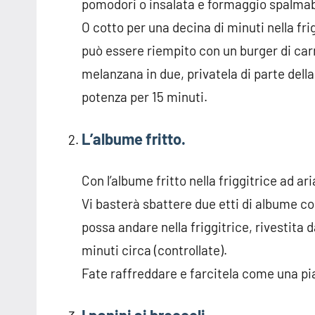
pomodori o insalata e formaggio spalmab
O cotto per una decina di minuti nella fri
può essere riempito con un burger di carn
melanzana in due, privatela di parte della
potenza per 15 minuti.
L’albume fritto.
Con l’albume fritto nella friggitrice ad ar
Vi basterà sbattere due etti di albume co
possa andare nella friggitrice, rivestita d
minuti circa (controllate).
Fate raffreddare e farcitela come una pi
I panini ai broccoli.