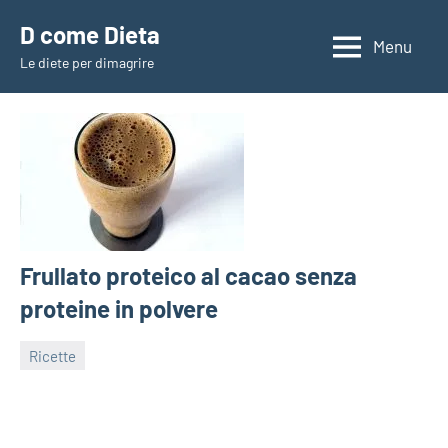
Vai
D come Dieta
al
Menu
Le diete per dimagrire
contenuto
Frullato proteico al cacao senza
proteine in polvere
Ricette