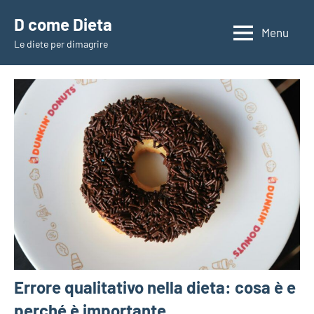
Vai
D come Dieta
al
Menu
Le diete per dimagrire
contenuto
Errore qualitativo nella dieta: cosa è e
perché è importante