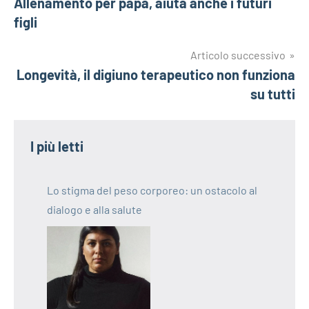
Allenamento per papà, aiuta anche i futuri
articoli
figli
Articolo successivo
Longevità, il digiuno terapeutico non funziona
su tutti
I più letti
Lo stigma del peso corporeo: un ostacolo al
dialogo e alla salute