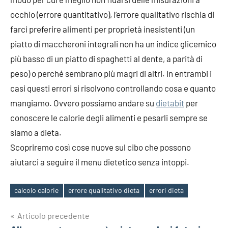
occhio (errore quantitativo), l’errore qualitativo rischia di
farci preferire alimenti per proprietà inesistenti (un
piatto di maccheroni integrali non ha un indice glicemico
più basso di un piatto di spaghetti al dente, a parità di
peso) o perché sembrano più magri di altri. In entrambi i
casi questi errori si risolvono controllando cosa e quanto
mangiamo. Ovvero possiamo andare su
dietabit
per
conoscere le calorie degli alimenti e pesarli sempre se
siamo a dieta.
Scopriremo così cose nuove sul cibo che possono
aiutarci a seguire il menu dietetico senza intoppi.
calcolo calorie
errore qualitativo dieta
errori dieta
Tag
Navigazione
Articolo precedente