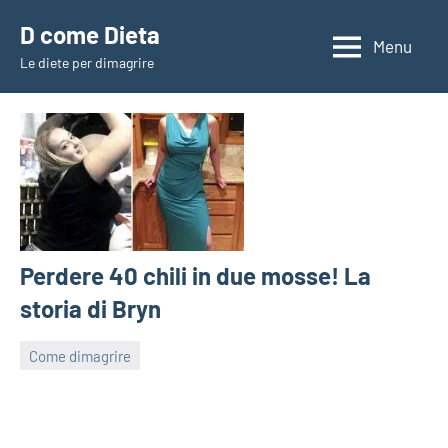
Vai
D come Dieta
al
Menu
Le diete per dimagrire
contenuto
Perdere 40 chili in due mosse! La
storia di Bryn
Come dimagrire