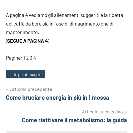
A pagina 4 vediamo gli allenamenti suggeriti e la ricetta
del caffè da bere sia in fase di dimagrimento che di
mantenimento.
(
SEGUE A PAGINA 4
)
Pagine:
1
2
3
4
caffè per dimagrire
Tag
Navigazione
Articolo precedente
Come bruciare energia in più in 1 mossa
articoli
Articolo successivo
Come riattivare il metabolismo: la guida