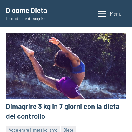
Vai
D come Dieta
al
Menu
Le diete per dimagrire
contenuto
Dimagrire 3 kg in 7 giorni con la dieta
del controllo
Accelerare il metabolismo
Diete