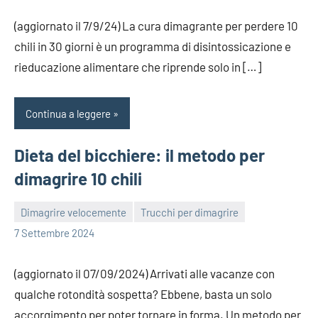
(aggiornato il 7/9/24) La cura dimagrante per perdere 10
chili in 30 giorni è un programma di disintossicazione e
rieducazione alimentare che riprende solo in […]
Continua a leggere
Dieta del bicchiere: il metodo per
dimagrire 10 chili
Dimagrire velocemente
Trucchi per dimagrire
redazione
7 Settembre 2024
(aggiornato il 07/09/2024) Arrivati alle vacanze con
qualche rotondità sospetta? Ebbene, basta un solo
accorgimento per poter tornare in forma. Un metodo per