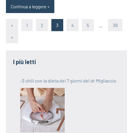
Continua a leggere
Paginazione
Articolo
«
1
2
3
4
5
…
39
precedente
degli
Articolo
»
successivo
articoli
I più letti
-3 chili con la dieta dei 7 giorni del dr Migliaccio