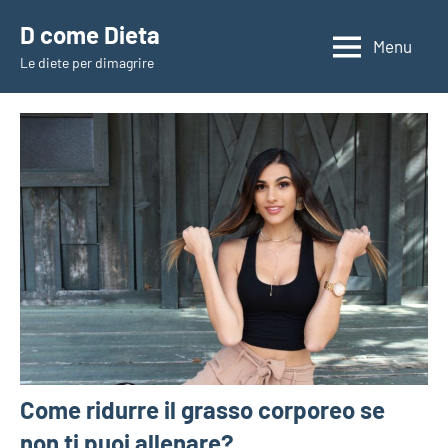
Vai
D come Dieta
al
Menu
Le diete per dimagrire
contenuto
Come ridurre il grasso corporeo se
non ti puoi allenare?