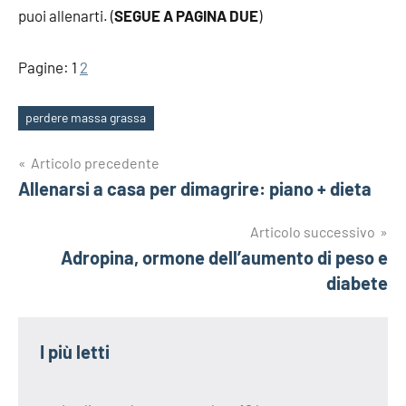
puoi allenarti. (
SEGUE A PAGINA DUE
)
Pagine:
1
2
perdere massa grassa
Tag
Navigazione
Articolo precedente
Allenarsi a casa per dimagrire: piano + dieta
articoli
Articolo successivo
Adropina, ormone dell’aumento di peso e
diabete
I più letti