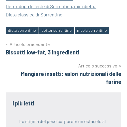
Detox dopo le feste di Sorrentino, mini dieta.
Dieta classica dr Sorrentino
dieta sorrentino
dottor sorrentino
nicola sorrentino
Tag
Navigazione
Articolo precedente
Biscotti low-fat, 3 ingredienti
articoli
Articolo successivo
Mangiare insetti: valori nutrizionali delle
farine
I più letti
Lo stigma del peso corporeo: un ostacolo al