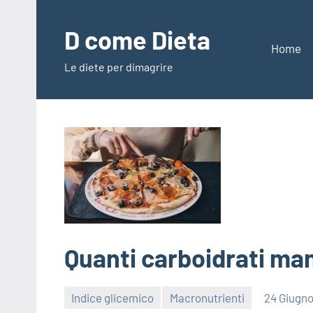
Vai
al
D come Dieta
contenuto
Home
Le diete per dimagrire
Quanti carboidrati ma
Indice glicemico
Macronutrienti
24 Giugn