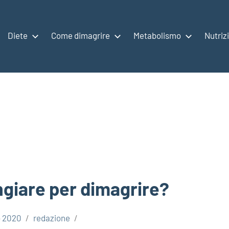
Diete
Come dimagrire
Metabolismo
Nutriz
ngiare per dimagrire?
o 2020
redazione