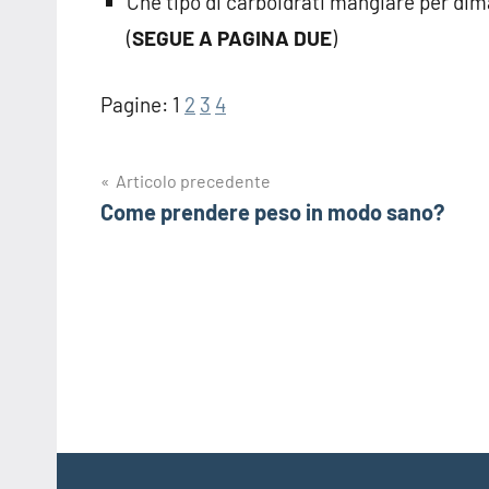
Che tipo di carboidrati mangiare per dim
(
SEGUE A PAGINA DUE
)
Pagine:
1
2
3
4
Navigazione
Articolo precedente
Come prendere peso in modo sano?
articoli