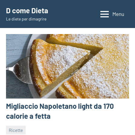
Vai
D come Dieta
al
Menu
Le diete per dimagrire
contenuto
Migliaccio Napoletano light da 170
calorie a fetta
Ricette