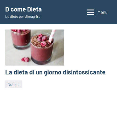
Vai
D come Dieta
al
Menu
Le diete per dimagrire
contenuto
La dieta di un giorno disintossicante
Notizie