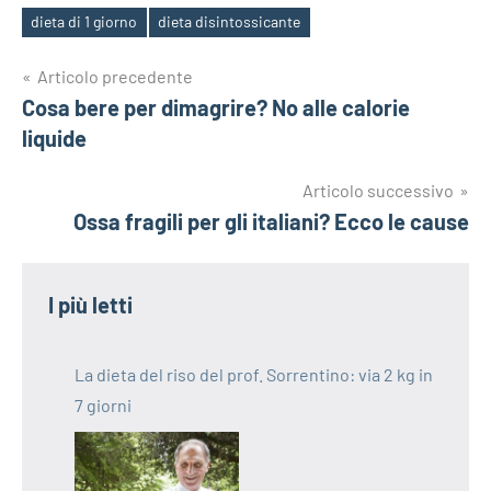
dieta di 1 giorno
dieta disintossicante
Tag
Navigazione
Articolo precedente
Cosa bere per dimagrire? No alle calorie
articoli
liquide
Articolo successivo
Ossa fragili per gli italiani? Ecco le cause
I più letti
La dieta del riso del prof. Sorrentino: via 2 kg in
7 giorni