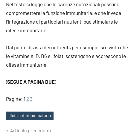
Nel testo si legge che le carenze nutrizionali possono
compromettere la funzione immunitaria, e che invece
l’integrazione di particolari nutrienti può stimolare le
difese immunitarie.
Dal punto di vista dei nutrienti, per esempio, si è visto che
le vitamine A, D, B6 e i folati sostengono e accrescono le
difese immunitarie.
(
SEGUE A PAGINA DUE
)
Pagine:
1
2
3
dieta antinfiammatoria
Tag
Navigazione
Articolo precedente