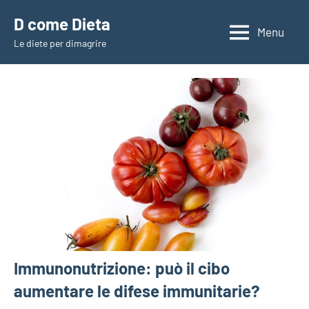
Vai
D come Dieta
al
Menu
Le diete per dimagrire
contenuto
Immunonutrizione: può il cibo
aumentare le difese immunitarie?