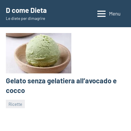
Vai
D come Dieta
al
Menu
Le diete per dimagrire
contenuto
Gelato senza gelatiera all’avocado e
cocco
Ricette