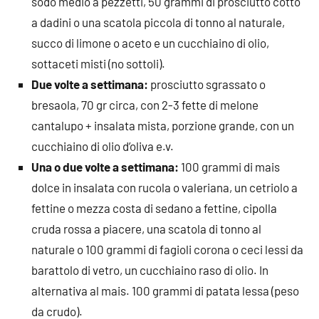
sodo medio a pezzetti, 50 grammi di prosciutto cotto
a dadini o una scatola piccola di tonno al naturale,
succo di limone o aceto e un cucchiaino di olio,
sottaceti misti (no sottoli).
Due volte a settimana:
prosciutto sgrassato o
bresaola, 70 gr circa, con 2-3 fette di melone
cantalupo + insalata mista, porzione grande, con un
cucchiaino di olio d’oliva e.v.
Una o due volte a settimana:
100 grammi di mais
dolce in insalata con rucola o valeriana, un cetriolo a
fettine o mezza costa di sedano a fettine, cipolla
cruda rossa a piacere, una scatola di tonno al
naturale o 100 grammi di fagioli corona o ceci lessi da
barattolo di vetro, un cucchiaino raso di olio. In
alternativa al mais. 100 grammi di patata lessa (peso
da crudo).