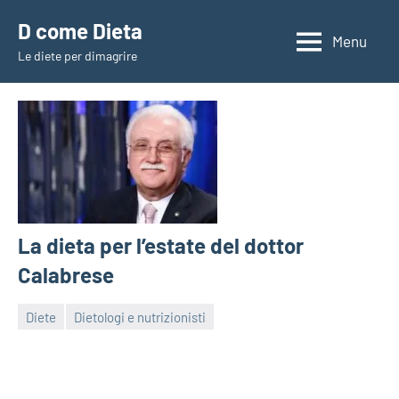
Vai
D come Dieta
al
Menu
Le diete per dimagrire
contenuto
La dieta per l’estate del dottor
Calabrese
Diete
Dietologi e nutrizionisti