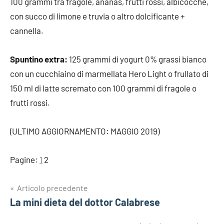
100 grammi tra fragole, ananas, frutti rossi, albicocche,
con succo di limone e truvia o altro dolcificante +
cannella.
Spuntino extra:
125 grammi di yogurt 0% grassi bianco
con un cucchiaino di marmellata Hero Light o frullato di
150 ml di latte scremato con 100 grammi di fragole o
frutti rossi.
(ULTIMO AGGIORNAMENTO: MAGGIO 2019)
Pagine:
1
2
Navigazione
Articolo precedente
La mini dieta del dottor Calabrese
articoli