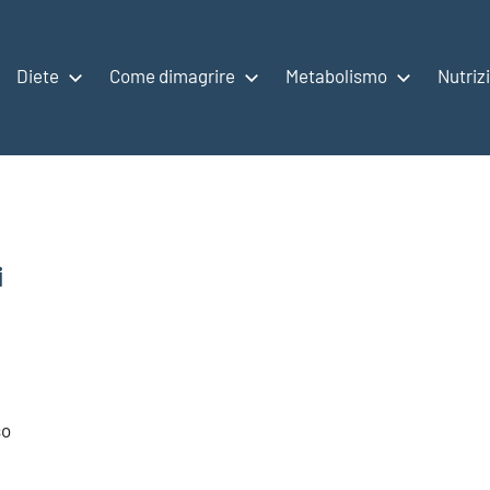
Diete
Come dimagrire
Metabolismo
Nutriz
i
so