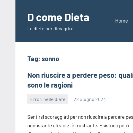
Vai
al
D come Dieta
contenuto
Home
Le diete per dimagrire
Tag:
sonno
Non riuscire a perdere peso: qual
sono le ragioni
Errori nelle diete
28 Giugno 2024
redazione
Sentirsi scoraggiati per non riuscire a perdere pe
nonostante gli sforzi è frustrante. Esistono però