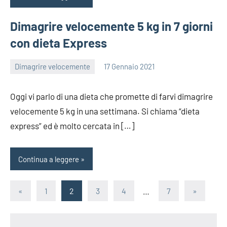
Dimagrire velocemente 5 kg in 7 giorni
con dieta Express
Dimagrire velocemente
17 Gennaio 2021
redazione
Oggi vi parlo di una dieta che promette di farvi dimagrire
velocemente 5 kg in una settimana. Si chiama “dieta
express” ed è molto cercata in […]
Continua a leggere
Paginazione
Articolo
Articolo
«
1
2
3
4
…
7
»
precedente
successi
degli