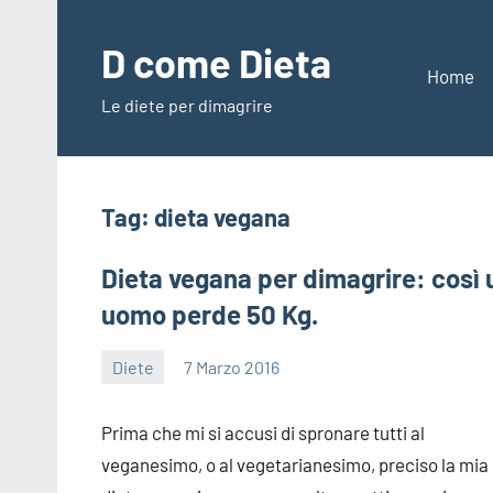
Vai
al
D come Dieta
contenuto
Home
Le diete per dimagrire
Tag:
dieta vegana
Dieta vegana per dimagrire: così 
uomo perde 50 Kg.
Diete
7 Marzo 2016
redazione
Prima che mi si accusi di spronare tutti al
veganesimo, o al vegetarianesimo, preciso la mia