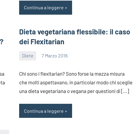
Continua a leggere
Dieta vegetariana flessibile: il caso
i?
dei Flexitarian
Diete
7 Marzo 2016
redazione
ssa
Chi sono i flexitarian? Sono forse la mezza misura
eta
che molti aspettavano, in particolar modo chi sceglie
una dieta vegetariana o vegana per questioni di […]
Continua a leggere