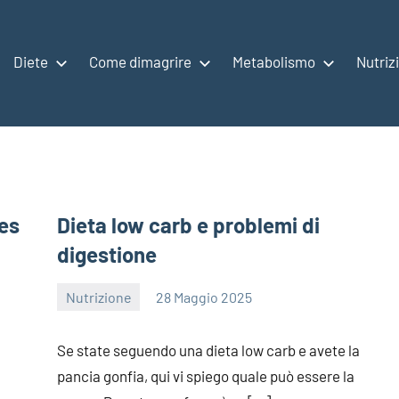
Diete
Come dimagrire
Metabolismo
Nutriz
es
Dieta low carb e problemi di
digestione
Nutrizione
28 Maggio 2025
redazione
Se state seguendo una dieta low carb e avete la
pancia gonfia, qui vi spiego quale può essere la