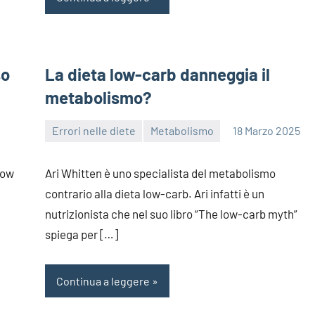
so
La dieta low-carb danneggia il
metabolismo?
Errori nelle diete
Metabolismo
18 Marzo 2025
redazione
low
Ari Whitten è uno specialista del metabolismo
contrario alla dieta low-carb. Ari infatti è un
nutrizionista che nel suo libro “The low-carb myth”
spiega per […]
Continua a leggere