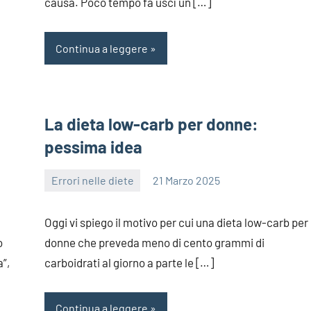
causa. Poco tempo fa uscì un […]
Continua a leggere
La dieta low-carb per donne:
pessima idea
Errori nelle diete
21 Marzo 2025
redazione
Oggi vi spiego il motivo per cui una dieta low-carb per
o
donne che preveda meno di cento grammi di
a”,
carboidrati al giorno a parte le […]
Continua a leggere