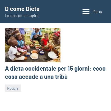
Vai
D come Dieta
al
Menu
Le diete per dimagrire
contenuto
A dieta occidentale per 15 giorni: ecco
cosa accade a una tribù
Notizie