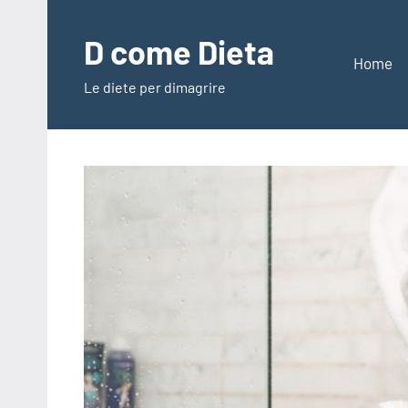
Vai
al
D come Dieta
contenuto
Home
Le diete per dimagrire