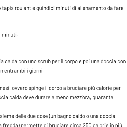
 tapis roulant e quindici minuti di allenamento da fare
5 minuti.
a calda con uno scrub per il corpo e poi una doccia con
in entrambi i giorni.
si, ovvero spinge il corpo a bruciare più calorie per
occia calda deve durare almeno mezz’ora, quaranta
nsieme delle due cose (un bagno caldo o una doccia
a fredda) permette di bruciare circa 250 calorie in più