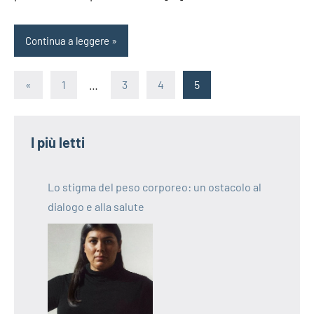
Continua a leggere
Paginazione
Articolo
«
1
…
3
4
5
precedente
degli
articoli
I più letti
Lo stigma del peso corporeo: un ostacolo al
dialogo e alla salute