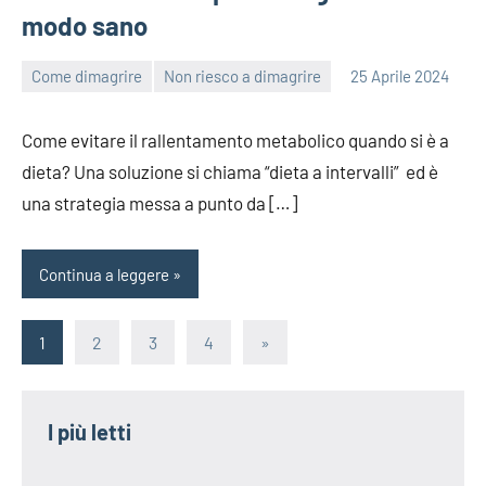
modo sano
Come dimagrire
Non riesco a dimagrire
25 Aprile 2024
redazione
Come evitare il rallentamento metabolico quando si è a
dieta? Una soluzione si chiama “dieta a intervalli” ed è
una strategia messa a punto da […]
Continua a leggere
Paginazione
Articolo
1
2
3
4
»
successivo
degli
articoli
I più letti