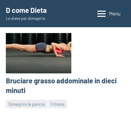
Vai
D come Dieta
al
Menu
Le diete per dimagrire
contenuto
Bruciare grasso addominale in dieci
minuti
Dimagrire la pancia
Fitness