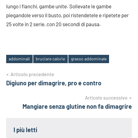
lungo i fianchi, gambe unite. Sollevate le gambe
piegandole verso il busto, poi ristendetele e ripetete per
25 volte in 2 serie, con 20 secondi di pausa.
addominali
bruciare calorie
grasso addominale
Tag
Navigazione
Articolo precedente
Digiuno per dimagrire, pro e contro
articoli
Articolo successivo
Mangiare senza glutine non fa dimagrire
I più letti