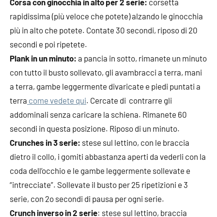
Corsa con ginocchia in alto per 2 serie:
corsetta
rapidissima (più veloce che potete) alzando le ginocchia
più in alto che potete. Contate 30 secondi, riposo di 20
secondi e poi ripetete.
Plank in un minuto:
a pancia in sotto, rimanete un minuto
con tutto il busto sollevato, gli avambracci a terra, mani
a terra, gambe leggermente divaricate e piedi puntati a
terra
come vedete qui
. Cercate di contrarre gli
addominali senza caricare la schiena. Rimanete 60
secondi in questa posizione. Riposo di un minuto.
Crunches in 3 serie:
stese sul lettino, con le braccia
dietro il collo, i gomiti abbastanza aperti da vederli con la
coda dell’occhio e le gambe leggermente sollevate e
“intrecciate”. Sollevate il busto per 25 ripetizioni e 3
serie, con 2o secondi di pausa per ogni serie.
Crunch inverso in 2 serie
: stese sul lettino, braccia