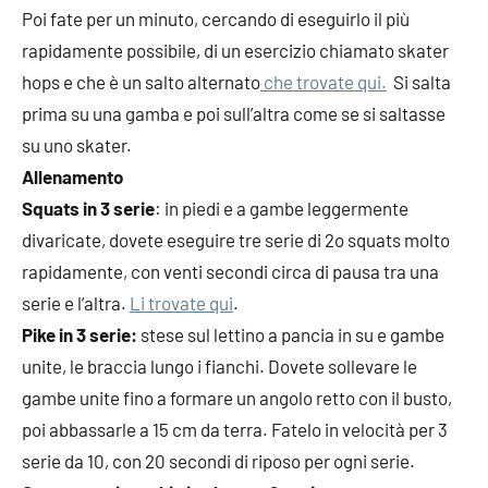
Poi fate per un minuto, cercando di eseguirlo il più
rapidamente possibile, di un esercizio chiamato skater
hops e che è un salto alternato
che trovate qui.
Si salta
prima su una gamba e poi sull’altra come se si saltasse
su uno skater.
Allenamento
Squats in 3 serie
: in piedi e a gambe leggermente
divaricate, dovete eseguire tre serie di 2o squats molto
rapidamente, con venti secondi circa di pausa tra una
serie e l’altra.
Li trovate qui
.
Pike in 3 serie:
stese sul lettino a pancia in su e gambe
unite, le braccia lungo i fianchi. Dovete sollevare le
gambe unite fino a formare un angolo retto con il busto,
poi abbassarle a 15 cm da terra. Fatelo in velocità per 3
serie da 10, con 20 secondi di riposo per ogni serie.