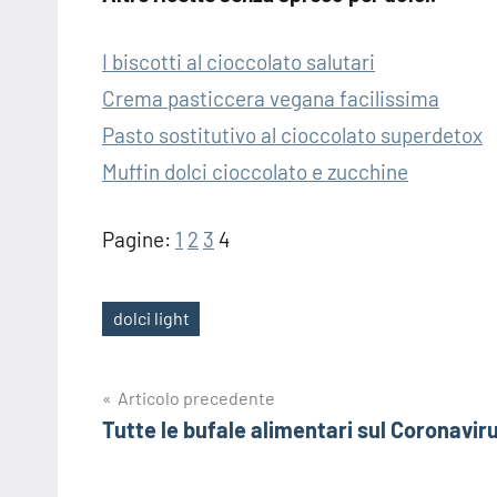
I biscotti al cioccolato salutari
Crema pasticcera vegana facilissima
Pasto sostitutivo al cioccolato superdetox
Muffin dolci cioccolato e zucchine
Pagine:
1
2
3
4
dolci light
Tag
Navigazione
Articolo precedente
Tutte le bufale alimentari sul Coronavir
articoli