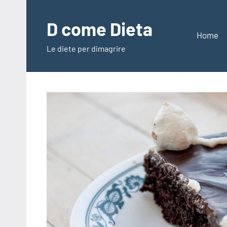
Vai
al
D come Dieta
contenuto
Home
Le diete per dimagrire